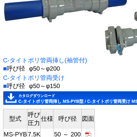
C-タイトポリ管両挿し(袖管付)
■
呼び径
φ50～φ200
C-タイトポリ管両受け
■
呼び径
φ50～φ150
カタログダウンロード
C-タイトポリ管両挿し MS-PYB型 / C-タイトポリ管両受け MS
呼び
型式
仕様
呼び径
図面
圧力
MS-PYB
7.5K
50 ～ 200