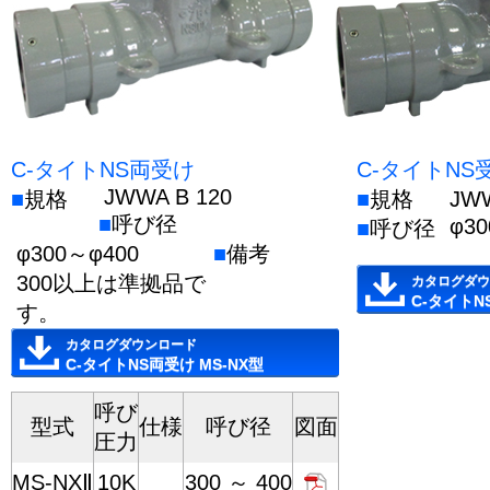
C-タイトNS両受け
C-タイトNS
JWWA B 120
■
規格
■
規格
JW
■
呼び径
φ30
■
呼び径
φ300～φ400
■
備考
300以上は準拠品で
カタログダウ
C-タイトN
す。
カタログダウンロード
C-タイトNS両受け MS-NX型
呼び
型式
仕様
呼び径
図面
圧力
MS-NXⅡ
10K
300 ～ 400