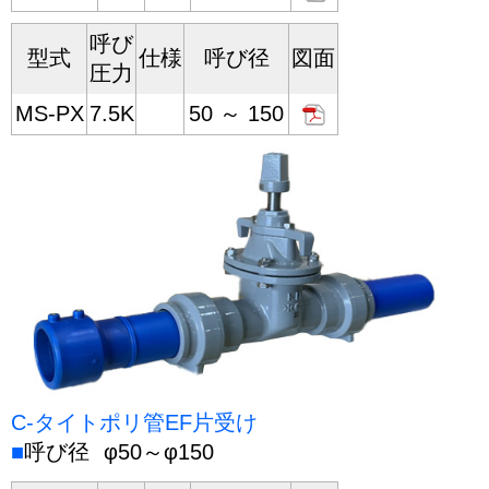
呼び
型式
仕様
呼び径
図面
圧力
MS-PX
7.5K
50 ～ 150
C-タイトポリ管EF片受け
■
呼び径
φ50～φ150