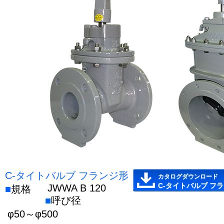
C-タイトバルブ フランジ形
カタログダウンロード
C-タイトバルブ フラ
JWWA B 120
■
規格
■
呼び径
φ50～φ500