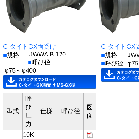
C-タイトGX両受け
C-タイトGX
JWWA B 120
■
規格
■
規格
JW
■
呼び径
■
呼び径
φ7
φ75～φ400
カタログダウ
C-タイトG
カタログダウンロード
C-タイトGX両受け MS-GX型
呼
び
図
型式
仕様
呼び径
圧
面
力
10K