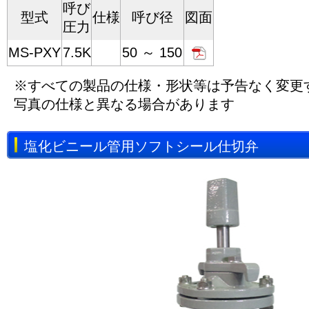
呼び
型式
仕様
呼び径
図面
圧力
MS-PXY
7.5K
50 ～ 150
※すべての製品の仕様・形状等は予告なく変更
写真の仕様と異なる場合があります
塩化ビニール管用ソフトシール仕切弁