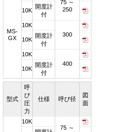
75 ～
開度計
250
10K
付
10K
MS-
300
開度計
GX
10K
付
10K
400
開度計
10K
付
呼
び
図
型式
仕様
呼び径
圧
面
力
10K
75 ～