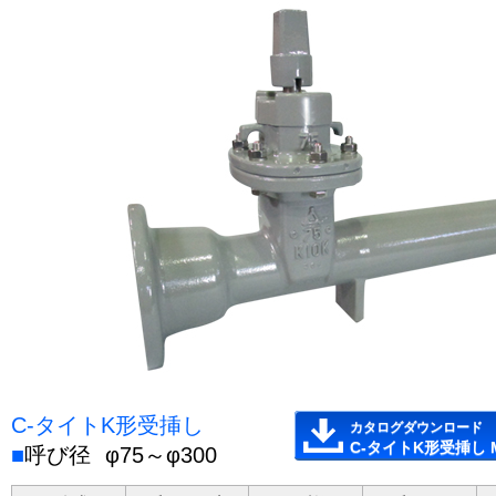
C-タイトK形受挿し
カタログダウンロード
C-タイトK形受挿し M
■
呼び径
φ75～φ300