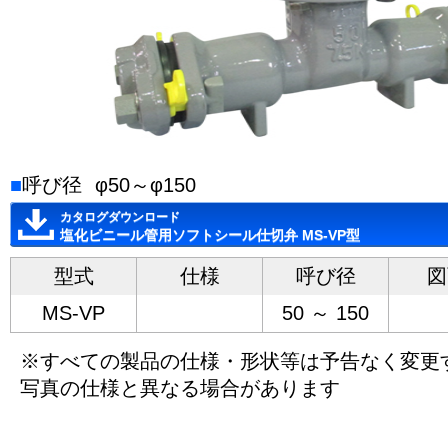
■
呼び径
φ50～φ150
カタログダウンロード
塩化ビニール管用ソフトシール仕切弁 MS-VP型
型式
仕様
呼び径
図
MS-VP
50 ～ 150
※すべての製品の仕様・形状等は予告なく変更
写真の仕様と異なる場合があります