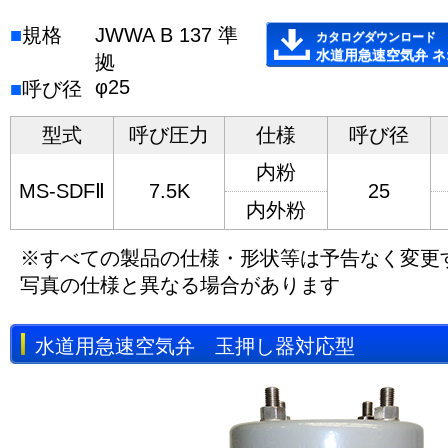
■
規格
JWWA B 137 準
カタログダウンロード
水道用急速空気弁 
拠
φ25
■
呼び径
型式
呼び圧力
仕様
呼び径
内粉
MS-SDFⅡ
7.5K
25
内外粉
※すべての製品の仕様・形状等は予告なく変更
写真の仕様と異なる場合があります
水道用急速空気弁 玉押し器対応型