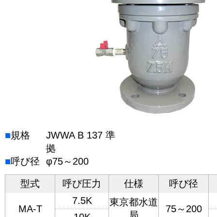
■
規格
JWWA B 137 準
拠
■
呼び径
φ75～200
型式
呼び圧力
仕様
呼び径
7.5K
東京都水道
MA-T
75～200
局