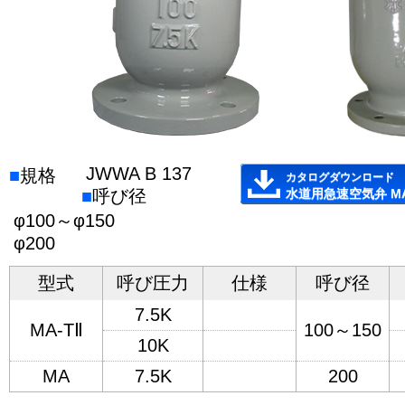
JWWA B 137
■
規格
カタログダウンロード
■
呼び径
水道用急速空気弁 MA
φ100～φ150
φ200
型式
呼び圧力
仕様
呼び径
7.5K
MA-TⅡ
100～150
10K
MA
7.5K
200