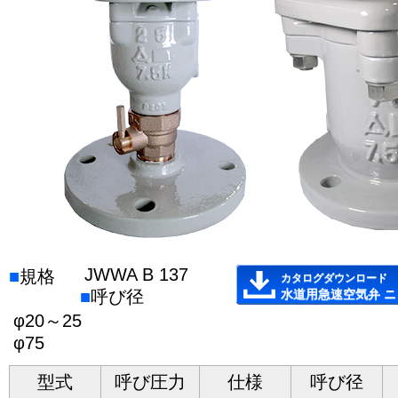
JWWA B 137
■
規格
カタログダウンロード
■
呼び径
水道用急速空気弁 
φ20～25
φ75
型式
呼び圧力
仕様
呼び径