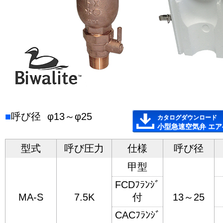
■
呼び径
φ13～φ25
カタログダウンロード
小型急速空気弁 エ
型式
呼び圧力
仕様
呼び径
甲型
FCDﾌﾗﾝｼﾞ
MA-S
7.5K
付
13～25
CACﾌﾗﾝｼﾞ